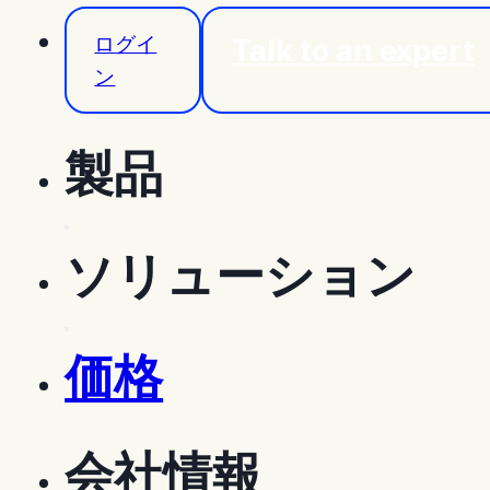
ログイ
Talk to an expert
ン
製品
機能
ソリューション
フィールドノート
ソリューション
モバイルアプリ
価格
オーナー
ゼネコン
会社情報