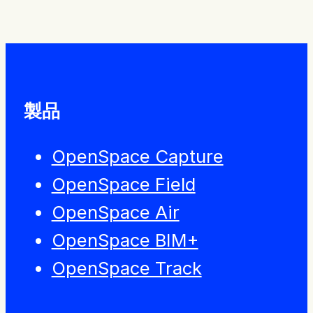
製品
OpenSpace Capture
OpenSpace Field
OpenSpace Air
OpenSpace BIM+
OpenSpace Track