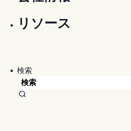
専門請負業者
Company
リソース
キャリア
Use Cases
Customers [EN]
リソース
OpenSpace パートナーネット
Documentation
Explore
リソースセンター
Coordination
検索
Waypoint [EN]
QA/QC
デモリクエスト
Newsroom
ブログ
Insurance Costs
Security [EN]
ニュース
OpenSpace Academy [EN]
All Use Cases
OpenSpaceを体験
Press [EN]
ウェビナーとイベント
ケーススタディ
ビデオを見る