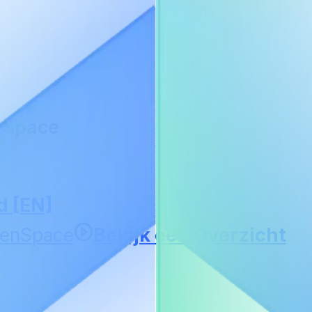
nSpace
h
d [EN]
Bekijk een Overzicht
penSpace