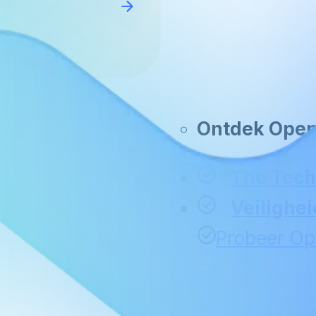
Ontdek Ope
The Tec
Veilighei
Probeer O