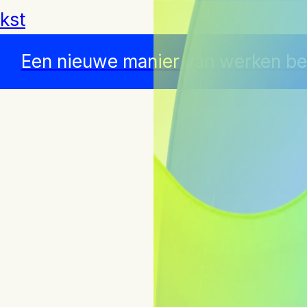
kst
Een nieuwe manier van werken beg