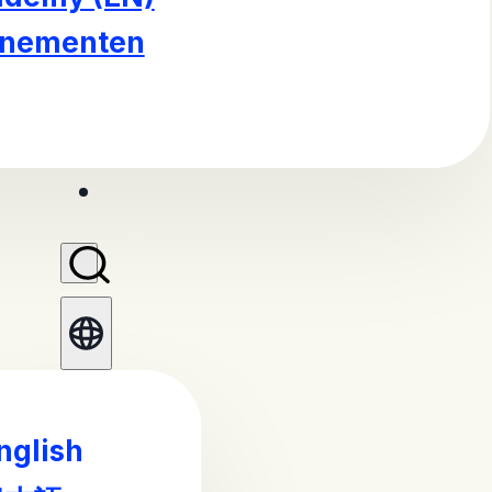
enementen
nglish