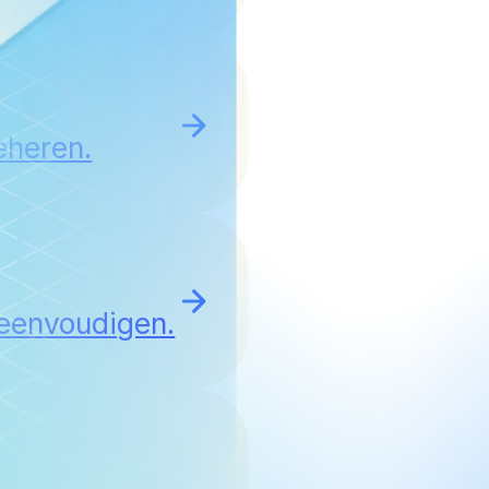
eheren.
reenvoudigen.