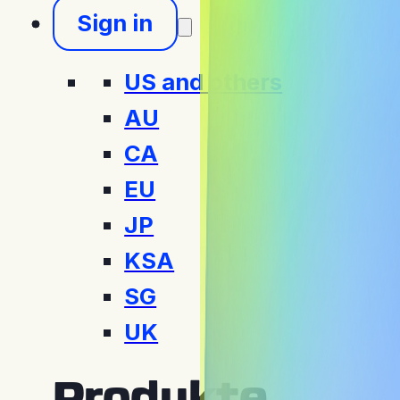
Sign in
US and others
AU
CA
EU
JP
KSA
SG
UK