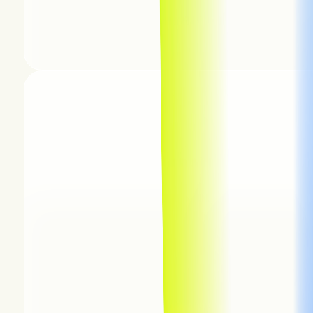
OpenSpace Capture
View product page