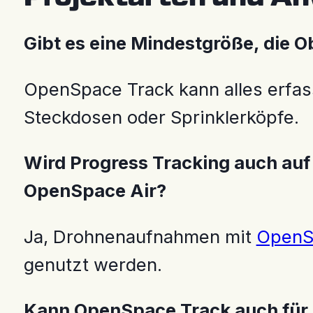
Gibt es eine Mindestgröße, die 
OpenSpace Track kann alles erfass
Steckdosen oder Sprinklerköpfe.
Wird Progress Tracking auch au
OpenSpace Air?
Ja, Drohnenaufnahmen mit
OpenS
genutzt werden.
Kann OpenSpace Track auch für 