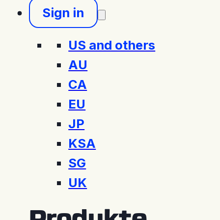
Sign in
US and others
AU
CA
EU
JP
KSA
SG
UK