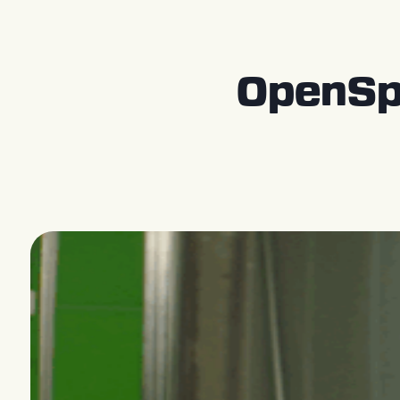
Kontakt
Store [EN]
OpenSpa