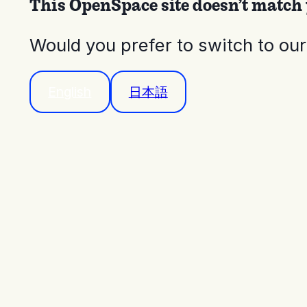
This OpenSpace site doesn’t match 
Would you prefer to switch to ou
English
日本語