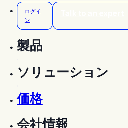
ログイ
Talk to an expert
ン
製品
機能
ソリューション
フィールドノート
ソリューション
モバイルアプリ
価格
オーナー
ゼネコン
会社情報