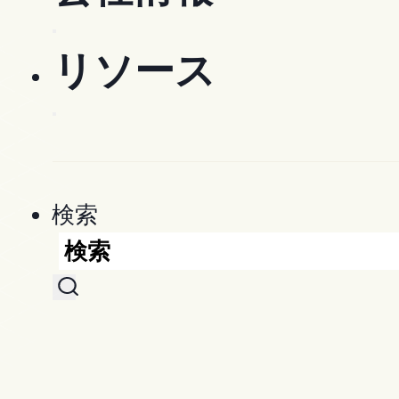
専門請負業者
Company
リソース
キャリア
Use Cases
Customers [EN]
リソース
OpenSpace パートナーネット
Documentation
Explore
リソースセンター
Coordination
検索
Waypoint [EN]
QA/QC
デモリクエスト
Newsroom
ブログ
Insurance Costs
Security [EN]
ニュース
OpenSpace Academy [EN]
All Use Cases
OpenSpaceを体験
Press [EN]
ウェビナーとイベント
ケーススタディ
ビデオを見る