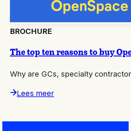
BROCHURE
The top ten reasons to buy Op
Why are GCs, specialty contractor
Lees meer