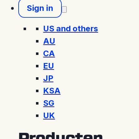
Sign in
US and others
AU
CA
EU
JP
KSA
SG
UK