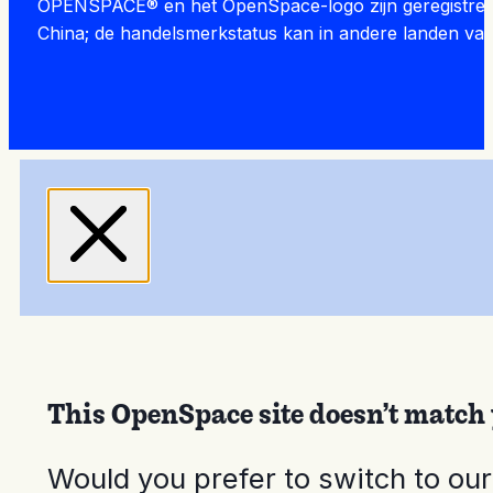
OPENSPACE® en het OpenSpace-logo zijn geregistreerd
China; de handelsmerkstatus kan in andere landen var
This OpenSpace site doesn’t match 
Would you prefer to switch to ou