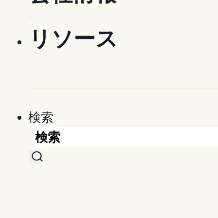
専門請負業者
Company
リソース
キャリア
Use Cases
Customers [EN]
リソース
OpenSpace パートナーネット
Documentation
Explore
リソースセンター
Coordination
検索
Waypoint [EN]
QA/QC
デモリクエスト
Newsroom
ブログ
Insurance Costs
Security [EN]
ニュース
OpenSpace Academy [EN]
All Use Cases
OpenSpaceを体験
Press [EN]
ウェビナーとイベント
ケーススタディ
ビデオを見る