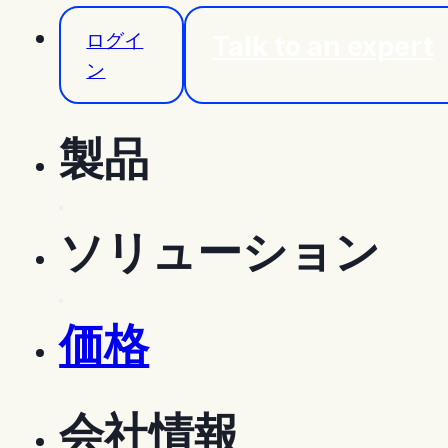
ログイ
Talk to an expert
ン
製品
機能
ソリューション
フィールドノート
ソリューション
モバイルアプリ
価格
オーナー
ゼネコン
会社情報