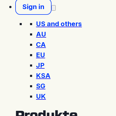
Sign in
US and others
AU
CA
EU
JP
KSA
SG
UK