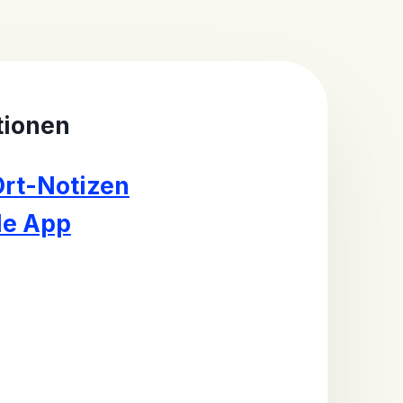
tionen
Ort-Notizen
le App