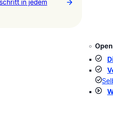
schritt in jedem
Open
D
V
Sel
W