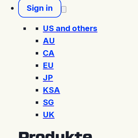
Sign in
US and others
AU
CA
EU
JP
KSA
SG
UK