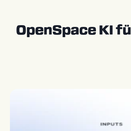
Kontakt
Store [EN]
OpenSpace KI fü