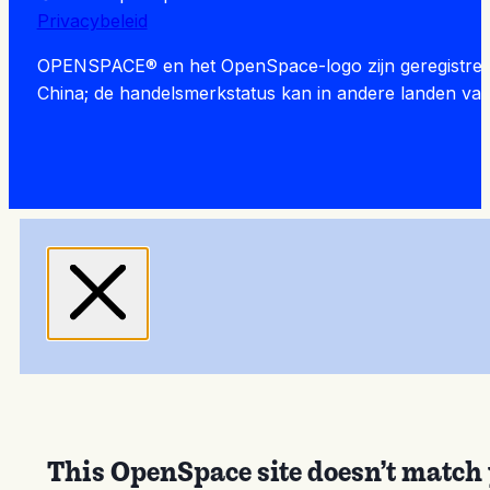
Privacybeleid
OPENSPACE® en het OpenSpace-logo zijn geregistreerd
China; de handelsmerkstatus kan in andere landen var
This OpenSpace site doesn’t match 