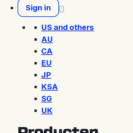
Sign in
US and others
AU
CA
EU
JP
KSA
SG
UK