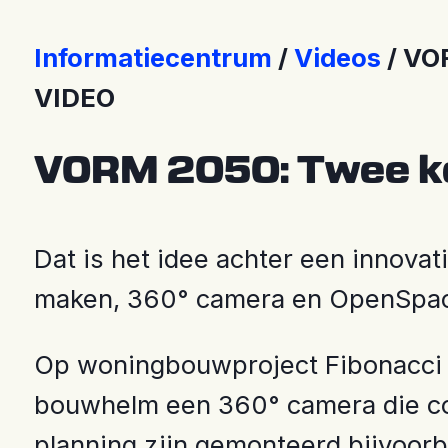
Contacteer Ons
Store [EN]
Informatiecentrum
Videos
VOR
VIDEO
VORM 2050: Twee ke
Dat is het idee achter een innov
maken, 360° camera en OpenSpace
Op woningbouwproject Fibonacci l
bouwhelm een 360° camera die con
planning zijn gemonteerd bijvoorb