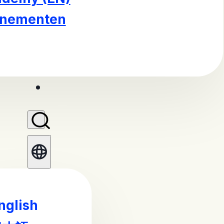
enementen
nglish