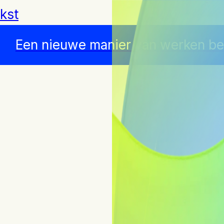
kst
Een nieuwe manier van werken beg