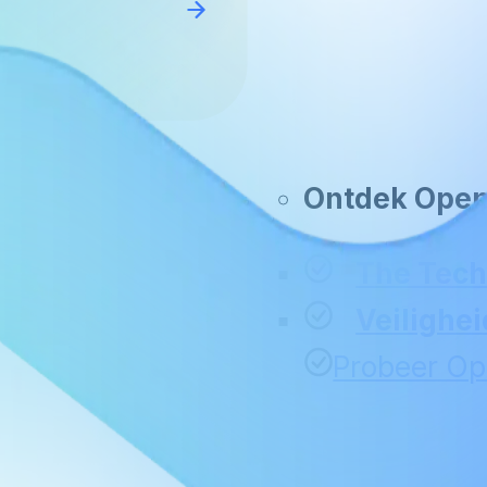
Ontdek Ope
The Tec
Veilighei
Probeer O