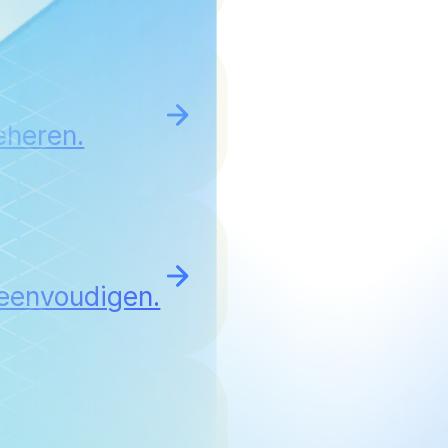
eheren.
reenvoudigen.