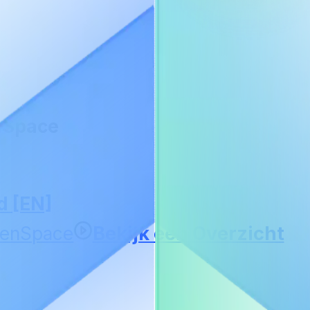
nSpace
h
d [EN]
Bekijk een Overzicht
penSpace