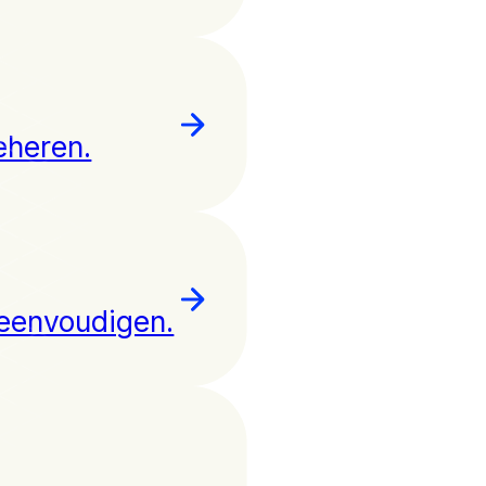
eheren.
reenvoudigen.