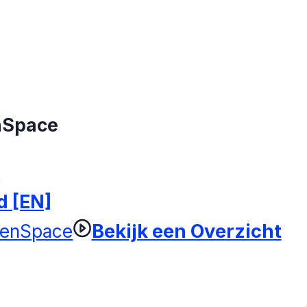
nSpace
h
d [EN]
Bekijk een Overzicht
penSpace