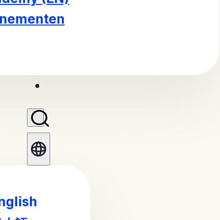
enementen
nglish