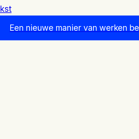
kst
Een nieuwe manier van werken beg