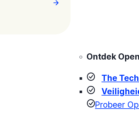
Ontdek Ope
The Tec
Veilighei
Probeer O