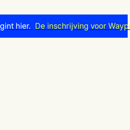
int hier.
De inschrijving voor Wayp