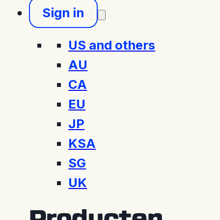
Sign in
US and others
AU
CA
EU
JP
KSA
SG
UK