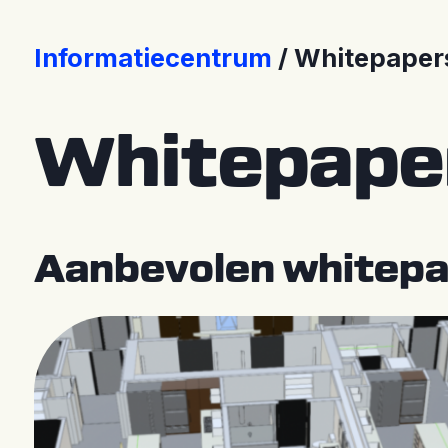
Contacteer Ons
Store [EN]
Informatiecentrum
Whitepaper
Whitepape
Aanbevolen whitepa