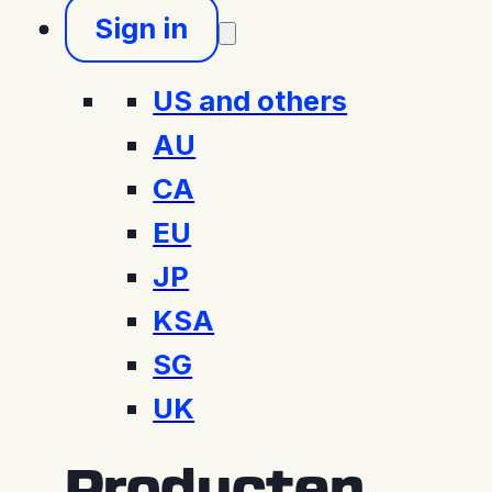
Sign in
US and others
AU
CA
EU
JP
KSA
SG
UK